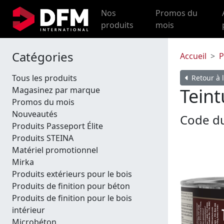
Nos
Promos du
produits
mois
Catégories
Accueil
P
Tous les produits
Retour à l
Teint
Magasinez par marque
Promos du mois
Nouveautés
Code du
Produits Passeport Élite
Produits STEINA
Matériel promotionnel
Mirka
Produits extérieurs pour le bois
Produits de finition pour béton
Produits de finition pour le bois
intérieur
Microbéton