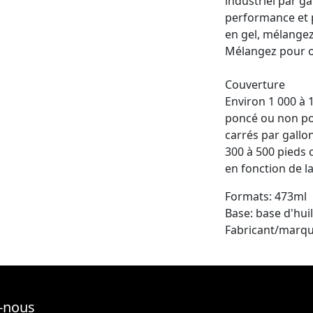
industriel par ga
performance et p
en gel, mélangez
Mélangez pour o
Couverture
Environ 1 000 à 1
poncé ou non por
carrés par gallon
300 à 500 pieds 
en fonction de la
Formats: 473ml
Base: base d'hui
Fabricant/marqu
-nous