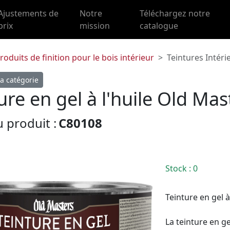
Ajustements de
Notre
Téléchargez notre
prix
mission
catalogue
roduits de finition pour le bois intérieur
Teintures Intéri
a catégorie
ure en gel à l'huile Old Mas
 produit :
C80108
Stock
: 0
Teinture en gel à
La teinture en g