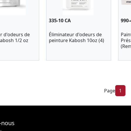
335-10 CA
990
r d'odeurs de
Éliminateur d'odeurs de
Pain
Kabosh 1/2 oz
peinture Kabosh 10oz (4)
Prés
(Rem
Page
1
-nous