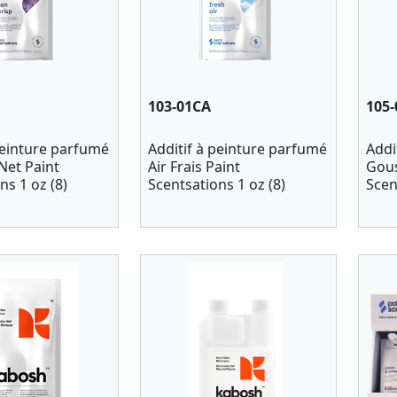
103-01CA
105
peinture parfumé
Additif à peinture parfumé
Addi
Net Paint
Air Frais Paint
Gous
ns 1 oz (8)
Scentsations 1 oz (8)
Scen