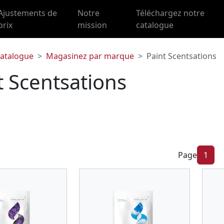
Ajustements de
Notre
Téléchargez notre
prix
mission
catalogue
atalogue
Magasinez par marque
Paint Scentsations
t Scentsations
Page
1