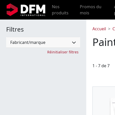
Nos
Promos du
produits
mois
Filtres
Accueil
C
Pain
Fabricant/marque
Réinitialiser filtres
1 - 7 de 7