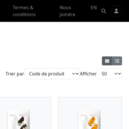
Termes &
Nous
EN
conditions
joindre
Trier par
Afficher