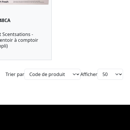
-48CA
t Scentsations -
entoir à comptoir
pli)
Trier par
Afficher