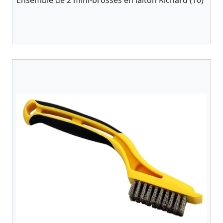
Ensemble de 2 mini-brosses en laiton Richard (10)