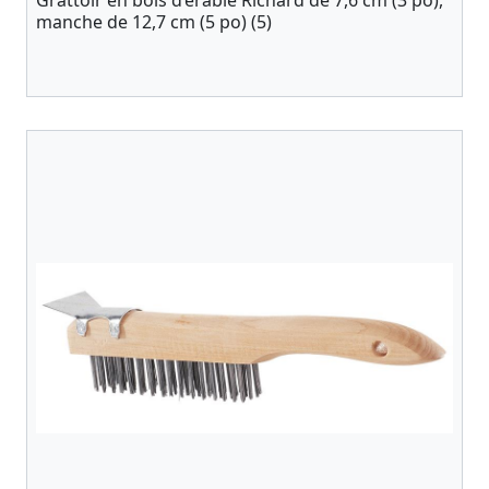
Grattoir en bois d’érable Richard de 7,6 cm (3 po),
manche de 12,7 cm (5 po) (5)