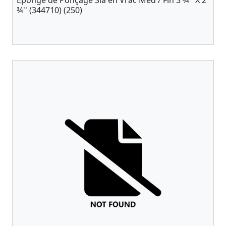
Éponge de Ponçage Sia en Vrac Med / Fin 3 ¾'' X 2
¾'' (344710) (250)