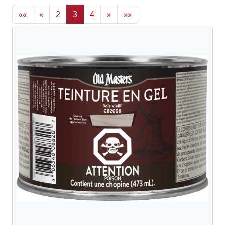
««
«
2
3
4
»
»»